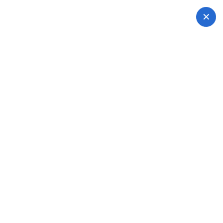
登录平台
✕
标签云列表
按标签聚合浏览相关文章
足球博彩app - 腾讯阿里营收差距竞争焦点解析